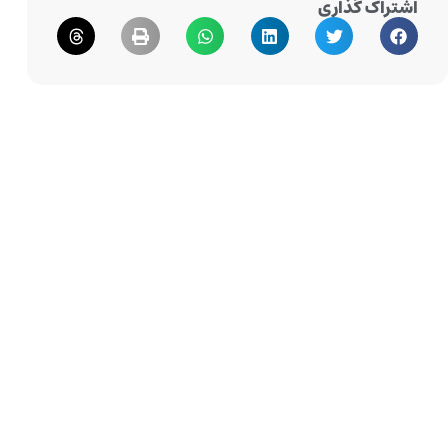
اشتراک گذاری
توضیحات محصول
کلید 10 پل مدل TENTON
یک تجهیز هوشمند KNX است که
قابلیت کنترل ۱۰ عملکرد مستقل را در یک پنل شیک و مدرن
ارائه می‌دهد. این محصول برای محیط‌هایی که نیاز به کنترل
همزمان چندین سیستم دارند، انتخابی کاربردی و لوکس به
شمار می‌رود.
این کلید می‌تواند برای مدیریت روشنایی، پرده برقی، سیستم
تهویه، اجرای سناریوهای از پیش‌تعریف‌شده و حتی کنترل
سیستم صوتی به کار رود. طراحی ظریف و مینیمالیستی آن
باعث می‌شود به‌راحتی با هر سبک دکوراسیونی هماهنگ شود.
اطلاعات تخصصی