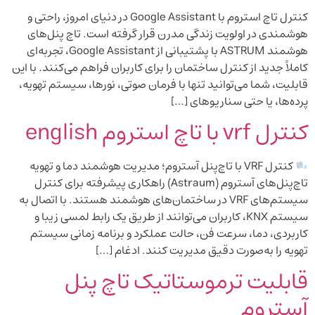
کنترل تاچ استروم با Google Assistant در دنیای امروز، راحتی و
هوشمندی در اولویت زندگی مدرن قرار گرفته است. تاچ پنل‌های
هوشمند ASTRUM با پشتیبانی از Google Assistant، تجربه‌ای
کاملاً جدید از کنترل ساختمان را برای کاربران فراهم می‌کنند. با این
قابلیت، شما می‌توانید تنها با فرمان صوتی، نورها، سیستم تهویه،
پرده‌ها، یا حتی سناریوهای […]
کنترل vrf با تاچ استروم english
کنترل VRF با تاچ‌پنل آستروم؛ مدیریت هوشمند دما و تهویه
تاچ‌پنل‌های آستروم (Astraum) راهکاری پیشرفته برای کنترل
سیستم‌های VRF در ساختمان‌های هوشمند هستند. با اتصال به
سیستم KNX، کاربران می‌توانند از طریق یک رابط لمسی زیبا و
کاربردی، دما، سرعت فن، حالت عملکرد و برنامه زمانی سیستم
تهویه را به‌صورت دقیق مدیریت کنند. ادغام […]
قابلیت ترموستاتیک تاچ پنل
آستروم