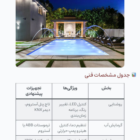
جدول مشخصات فنی
بخش
ویژگی‌ها
تجهیزات
پیشنهادی
روشنایی
کنترل LED، تغییر
تاچ پنل آستروم،
رنگ، برنامه
دیمر KNX
زمان‌بندی
گرمایش آب
تنظیم دما، کنترل
ترموستات ABB یا
هیتر و پمپ حرارتی
آستروم