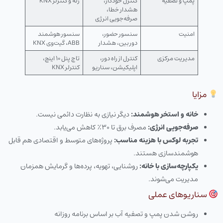
پمپ و تصفیه
کنترل خودکار،
رله و کنترلر KNX
هشدار خطا،
صرفه‌جویی انرژی
امنیت
سنسور حضور،
سنسور هوشمند
دوربین، هشدار
ABB، گیت‌وی KNX
مدیریت مرکزی
کنترل از راه دور،
تاچ پنل ۱۰ اینچ،
اپلیکیشن، سناریو
کنترلر KNX
مزایا
خانه و استخر هوشمند:
دیگر نیازی به نظارت دائمی نیست.
صرفه‌جویی انرژی:
مصرف برق تا ۳۰٪ کاهش می‌یابد.
تجربه لوکس با هزینه مناسب:
پروژه‌های متوسط و اقتصادی هم قابل
هوشمندسازی هستند.
یکپارچه‌سازی با خانه:
روشنایی، تهویه، پرده‌ها و گرمایش همزمان
مدیریت می‌شوند.
سناریوهای عملی
روشن شدن پمپ و تصفیه آب بر اساس برنامه روزانه